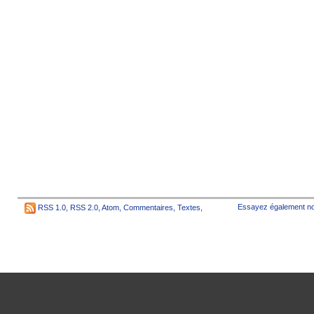
Essayez également no
RSS 1.0
,
RSS 2.0
,
Atom
,
Commentaires
,
Textes
,