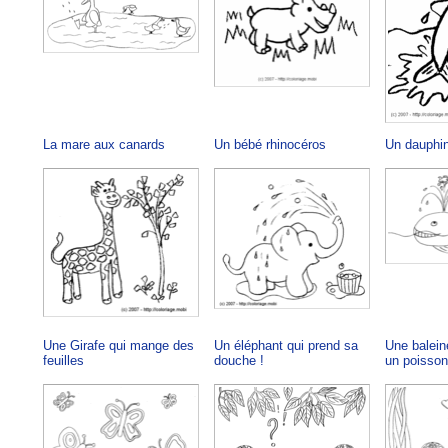
La mare aux canards
Un bébé rhinocéros
Un dauphi
Une Girafe qui mange des
Un éléphant qui prend sa
Une balein
feuilles
douche !
un poisson