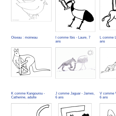
Oiseau : moineau
I comme Ibis - Laure, 7
L comme Li
ans
ans
K comme Kangourou -
J comme Jaguar - James,
V comme V
Catherine, adulte
6 ans
6 ans