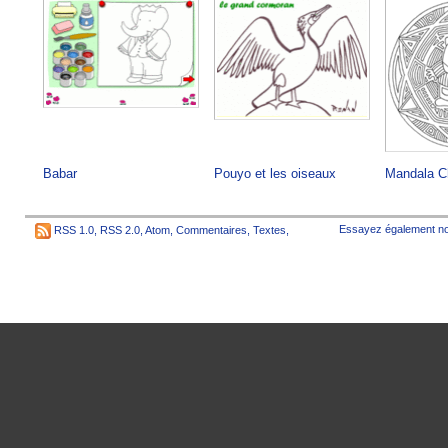
Babar
Pouyo et les oiseaux
Mandala C
Essayez également no
RSS 1.0
,
RSS 2.0
,
Atom
,
Commentaires
,
Textes
,