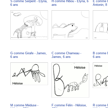
S comme Serpent - Elyna,
H comme Hibou - Elyna, 6
E comme E
6 ans
ans
Antonin, 8
G comme Girafe - James,
C comme Chameau -
B comme B
6 ans
James, 6 ans
6 ans
M comme Méduse -
F comme Félin - Héloise,
R comme R