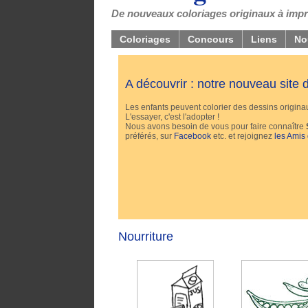
De nouveaux coloriages originaux à impri
Coloriages
Concours
Liens
No
A découvrir : notre nouveau site
Les enfants peuvent colorier des dessins originaux
L'essayer, c'est l'adopter !
Nous avons besoin de vous pour faire connaître
préférés, sur
Facebook
etc. et rejoignez
les Amis
Nourriture