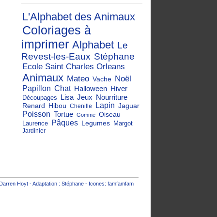
L'Alphabet des Animaux
Coloriages à
imprimer
Alphabet
Le
Revest-les-Eaux
Stéphane
Ecole Saint Charles Orleans
Animaux
Mateo
Noël
Vache
Papillon
Chat
Halloween
Hiver
Lisa
Jeux
Nourriture
Découpages
Lapin
Renard
Hibou
Jaguar
Chenille
Poisson
Tortue
Oiseau
Gomme
Pâques
Legumes
Laurence
Margot
Jardinier
Darren Hoyt
- Adaptation :
Stéphane
- Icones:
famfamfam