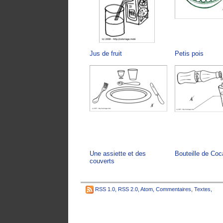
Jus de fruit
Petis pois
Une assiette et des
Bouteille de Coc
couverts
RSS 1.0
,
RSS 2.0
,
Atom
,
Commentaires
,
Textes
,