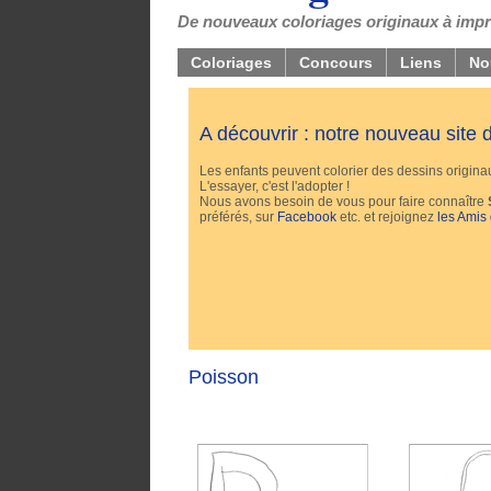
De nouveaux coloriages originaux à impri
Coloriages
Concours
Liens
No
A découvrir : notre nouveau site
Les enfants peuvent colorier des dessins originaux
L'essayer, c'est l'adopter !
Nous avons besoin de vous pour faire connaître
préférés, sur
Facebook
etc. et rejoignez
les Amis
Poisson