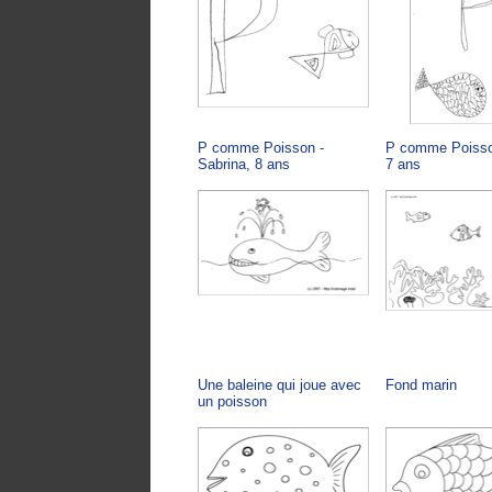
P comme Poisson -
P comme Poisson
Sabrina, 8 ans
7 ans
Une baleine qui joue avec
Fond marin
un poisson