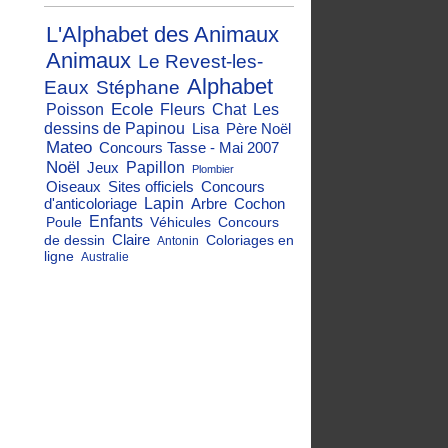
L'Alphabet des Animaux
Animaux
Le Revest-les-
Alphabet
Eaux
Stéphane
Ecole
Poisson
Fleurs
Chat
Les
dessins de Papinou
Lisa
Père Noël
Mateo
Concours Tasse - Mai 2007
Noël
Jeux
Papillon
Plombier
Oiseaux
Sites officiels
Concours
d'anticoloriage
Lapin
Arbre
Cochon
Enfants
Poule
Véhicules
Concours
Claire
de dessin
Coloriages en
Antonin
ligne
Australie