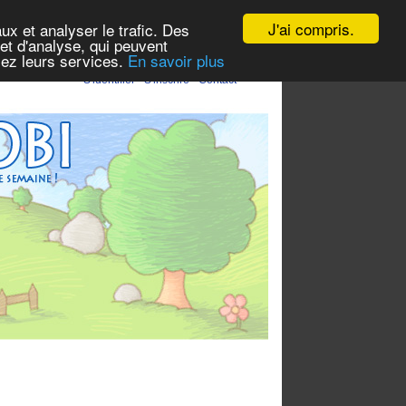
J'ai compris.
ux et analyser le trafic. Des
et d'analyse, qui peuvent
isez leurs services.
En savoir plus
S'identifier
-
S'inscrire
-
Contact