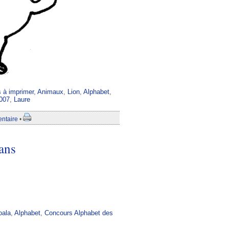
s à imprimer
,
Animaux
,
Lion
,
Alphabet
,
007
,
Laure
ntaire
•
ans
oala
,
Alphabet
,
Concours Alphabet des