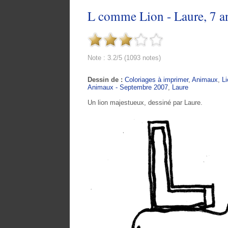
L comme Lion - Laure, 7 a
Note : 3.2/5 (1093 notes)
Dessin de :
Coloriages à imprimer
,
Animaux
,
Li
Animaux - Septembre 2007
,
Laure
Un lion majestueux, dessiné par Laure.