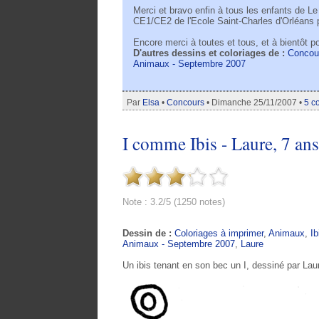
Merci et bravo enfin à tous les enfants de L
CE1/CE2 de l'Ecole Saint-Charles d'Orléans po
Encore merci à toutes et tous, et à bientôt p
D'autres dessins et coloriages de :
Concou
Animaux - Septembre 2007
Par
Elsa
•
Concours
• Dimanche 25/11/2007 •
5 c
I comme Ibis - Laure, 7 ans
Note : 3.2/5 (1250 notes)
Dessin de :
Coloriages à imprimer
,
Animaux
,
Ib
Animaux - Septembre 2007
,
Laure
Un ibis tenant en son bec un I, dessiné par Lau