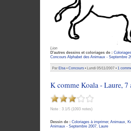
Lion
D'autres dessins et coloriages de :
Coloriage
Concours Alphabet des Animaux - Septembre 2
Par
Elsa
•
Concours
• Lundi 05/11/2007 •
1 comme
K comme Koala - Laure, 7 
Note : 3.1/5 (1093 notes)
Dessin de :
Coloriages à imprimer
,
Animaux
,
K
Animaux - Septembre 2007
,
Laure