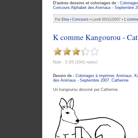
D'autres dessins et coloriages de :
Coloriage
Concours Alphabet des Animaux - Septembre 2
Par
Elsa
•
Concours
• Lundi 05/11/2007 •
1 comme
K comme Kangourou - Cath
Note : 3.3/5 (1041 notes)
Dessin de :
Coloriages à imprimer
,
Animaux
,
K
des Animaux - Septembre 2007
,
Catherine
Un kangourou dessiné par Catherine.