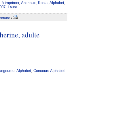
s à imprimer
,
Animaux
,
Koala
,
Alphabet
,
007
,
Laure
ntaire
•
erine, adulte
angourou
,
Alphabet
,
Concours Alphabet