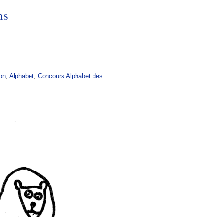
ns
on
,
Alphabet
,
Concours Alphabet des