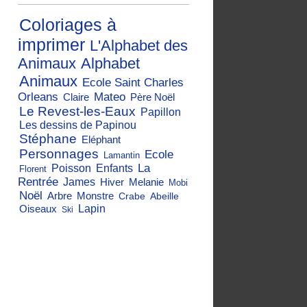
Coloriages à
imprimer
L'Alphabet des
Animaux
Alphabet
Animaux
Ecole Saint Charles
Orleans
Mateo
Claire
Père Noël
Le Revest-les-Eaux
Papillon
Les dessins de Papinou
Stéphane
Eléphant
Personnages
Ecole
Lamantin
La
Poisson
Enfants
Florent
Rentrée
James
Hiver
Melanie
Mobi
Noël
Arbre
Monstre
Crabe
Abeille
Oiseaux
Lapin
Ski