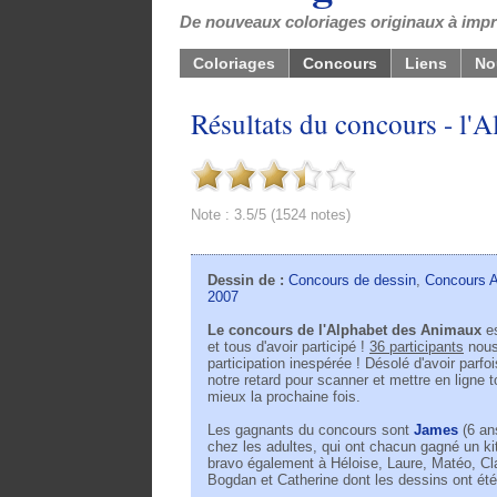
De nouveaux coloriages originaux à impri
Coloriages
Concours
Liens
No
Résultats du concours - l'
Note : 3.5/5 (1524 notes)
Dessin de :
Concours de dessin
,
Concours A
2007
Le concours de l'Alphabet des Animaux
es
et tous d'avoir participé !
36 participants
nous
participation inespérée ! Désolé d'avoir parf
notre retard pour scanner et mettre en ligne 
mieux la prochaine fois.
Les gagnants du concours sont
James
(6 an
chez les adultes, qui ont chacun gagné un ki
bravo également à Héloise, Laure, Matéo, Clai
Bogdan et Catherine dont les dessins ont été 