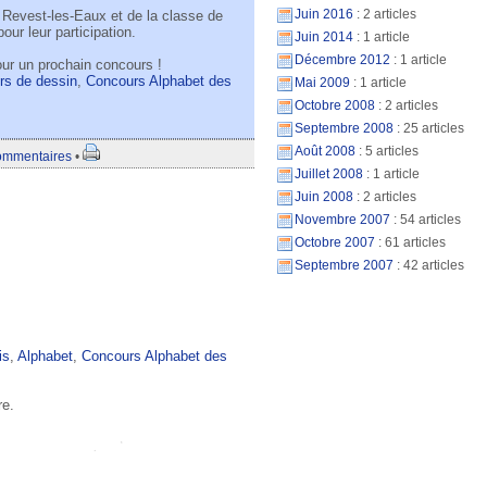
Juin 2016
: 2 articles
e Revest-les-Eaux et de la classe de
ur leur participation.
Juin 2014
: 1 article
Décembre 2012
: 1 article
our un prochain concours !
rs de dessin
,
Concours Alphabet des
Mai 2009
: 1 article
Octobre 2008
: 2 articles
Septembre 2008
: 25 articles
Août 2008
: 5 articles
ommentaires
•
Juillet 2008
: 1 article
Juin 2008
: 2 articles
Novembre 2007
: 54 articles
Octobre 2007
: 61 articles
Septembre 2007
: 42 articles
is
,
Alphabet
,
Concours Alphabet des
re.