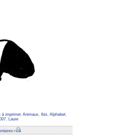
s à imprimer
,
Animaux
,
Ibis
,
Alphabet
,
007
,
Laure
ntaires
•