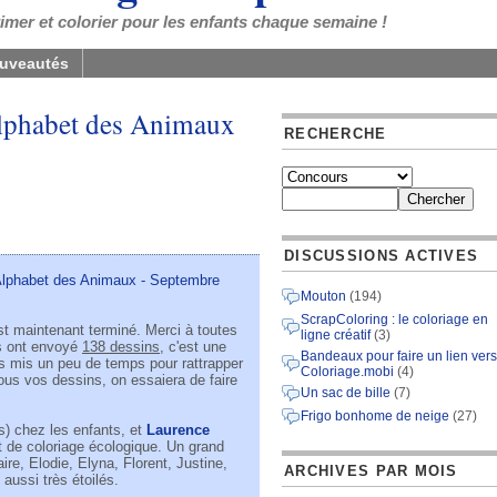
mer et colorier pour les enfants chaque semaine !
uveautés
Alphabet des Animaux
RECHERCHE
DISCUSSIONS ACTIVES
lphabet des Animaux - Septembre
Mouton
(194)
ScrapColoring : le coloriage en
t maintenant terminé. Merci à toutes
ligne créatif
(3)
 ont envoyé
138 dessins
, c'est une
Bandeaux pour faire un lien vers
ois mis un peu de temps pour rattrapper
Coloriage.mobi
(4)
tous vos dessins, on essaiera de faire
Un sac de bille
(7)
Frigo bonhome de neige
(27)
s) chez les enfants, et
Laurence
t de coloriage écologique. Un grand
re, Elodie, Elyna, Florent, Justine,
ARCHIVES PAR MOIS
aussi très étoilés.