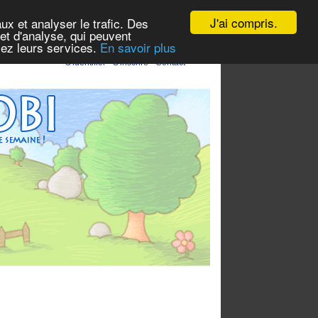
J'ai compris.
ux et analyser le trafic. Des
et d'analyse, qui peuvent
isez leurs services.
En savoir plus
S'identifier
-
S'inscrire
-
Contact