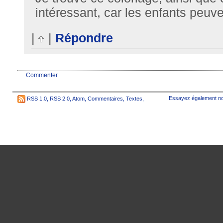
intéressant, car les enfants peuve
|
|
Répondre
Commenter
Essayez également no
RSS 1.0
,
RSS 2.0
,
Atom
,
Commentaires
,
Textes
,