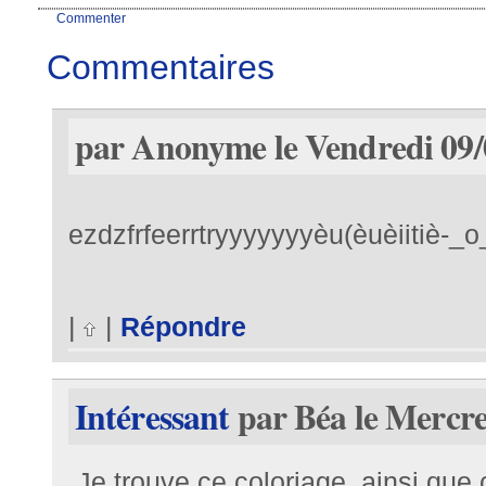
Commenter
Commentaires
par Anonyme le Vendredi 09/
ezdzfrfeerrtryyyyyyyèu(èuèiitiè-_o
comp
|
|
Répondre
Intéressant
par Béa le Mercre
Je trouve ce coloriage, ainsi que 