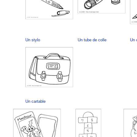
Un stylo
Un tube de colle
Un 
Un cartable