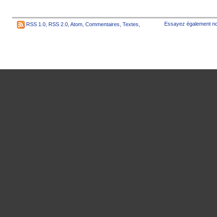
Essayez également no
RSS 1.0
,
RSS 2.0
,
Atom
,
Commentaires
,
Textes
,