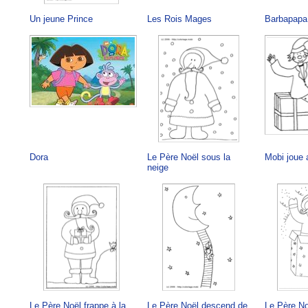
Un jeune Prince
Les Rois Mages
Barbapapa
Dora
Le Père Noël sous la
Mobi joue 
neige
Le Père Noël frappe à la
Le Père Noël descend de
Le Père No