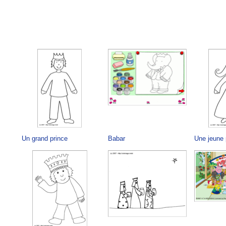
Un grand prince
Babar
Une jeune 