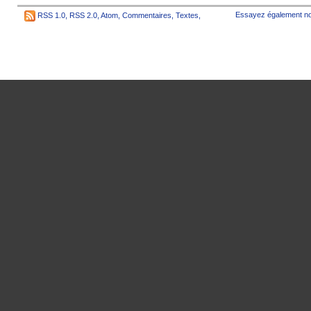
Essayez également no
RSS 1.0
,
RSS 2.0
,
Atom
,
Commentaires
,
Textes
,