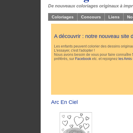
De nouveaux coloriages originaux à impri
Coloriages
Concours
Liens
No
A découvrir : notre nouveau site
Les enfants peuvent colorier des dessins originaux
L'essayer, c'est l'adopter !
Nous avons besoin de vous pour faire connaître
préférés, sur
Facebook
etc. et rejoignez
les Amis
Arc En Ciel