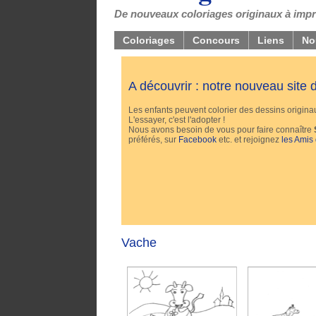
De nouveaux coloriages originaux à impri
Coloriages
Concours
Liens
No
A découvrir : notre nouveau site
Les enfants peuvent colorier des dessins originaux
L'essayer, c'est l'adopter !
Nous avons besoin de vous pour faire connaître
préférés, sur
Facebook
etc. et rejoignez
les Amis
Vache