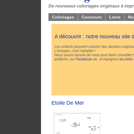
De nouveaux coloriages originaux à impri
Coloriages
Concours
Liens
No
A découvrir : notre nouveau site
Les enfants peuvent colorier des dessins originaux
L'essayer, c'est l'adopter !
Nous avons besoin de vous pour faire connaître
préférés, sur
Facebook
etc. et rejoignez
les Amis
Etoile De Mer