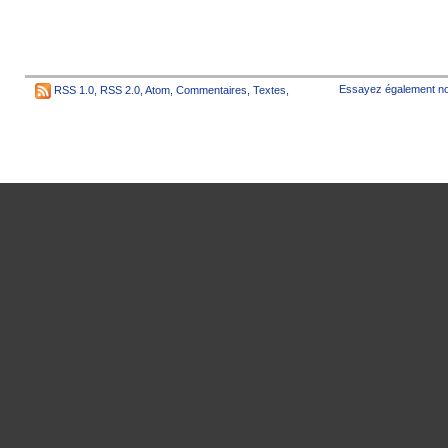
Essayez également no
RSS 1.0
,
RSS 2.0
,
Atom
,
Commentaires
,
Textes
,