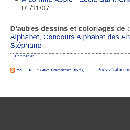
01/11/07
D'autres dessins et coloriages de 
Alphabet
,
Concours Alphabet des A
Stéphane
Commenter
Essayez également no
RSS 1.0
,
RSS 2.0
,
Atom
,
Commentaires
,
Textes
,