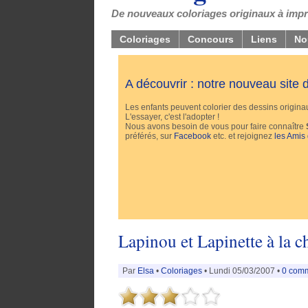
De nouveaux coloriages originaux à impri
Coloriages
Concours
Liens
No
A découvrir : notre nouveau site
Les enfants peuvent colorier des dessins originaux
L'essayer, c'est l'adopter !
Nous avons besoin de vous pour faire connaître
préférés, sur
Facebook
etc. et rejoignez
les Amis
Lapinou et Lapinette à la c
Par
Elsa
•
Coloriages
• Lundi 05/03/2007 •
0 com