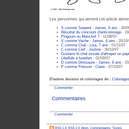
Les personnes qui aiment cet article aimen
S comme Serpent - James, 6 ans
- 30/0
Résultat du concours d'anticoloriage
- 19
Pingouin ou Manchot ?
- 11/08/07
V comme Vache - James, 6 ans
- 20/10
C comme Chat - Lisa, 7 ans
- 01/11/07
C comme Cerf - Justine
- 30/10/07
Gustave le chat essaie d'attraper un papi
Libellule à lunettes
- 02/08/07
D comme Dinosaure - James, 6 ans
- 20
P comme Poisson - Claire
- 07/10/07
D'autres dessins et coloriages de :
Coloriage
Commenter
Commentaires
Commenter
RSS 1.0
,
RSS 2.0
,
Atom
,
Commentaires
,
Textes
,