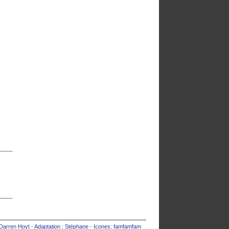
Darren Hoyt
- Adaptation :
Stéphane
- Icones:
famfamfam