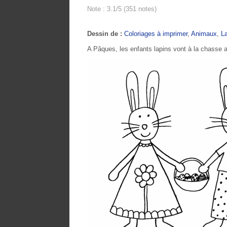
Note : 3.1/5 (351 notes)
Dessin de :
Coloriages à imprimer
,
Animaux
,
L
A Pâques, les enfants lapins vont à la chasse 