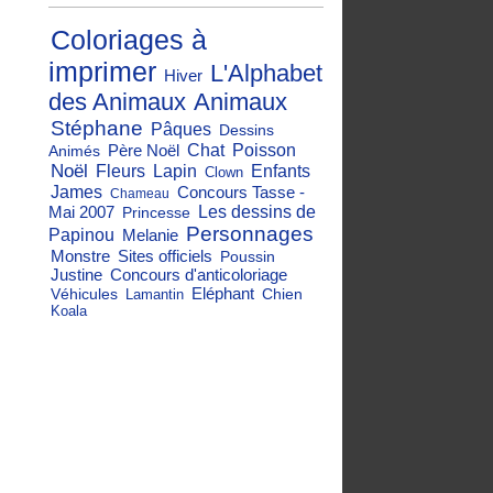
Coloriages à
imprimer
L'Alphabet
Hiver
des Animaux
Animaux
Stéphane
Pâques
Dessins
Père Noël
Chat
Poisson
Animés
Noël
Fleurs
Lapin
Enfants
Clown
James
Concours Tasse -
Chameau
Mai 2007
Les dessins de
Princesse
Personnages
Papinou
Melanie
Monstre
Sites officiels
Poussin
Justine
Concours d'anticoloriage
Eléphant
Véhicules
Chien
Lamantin
Koala