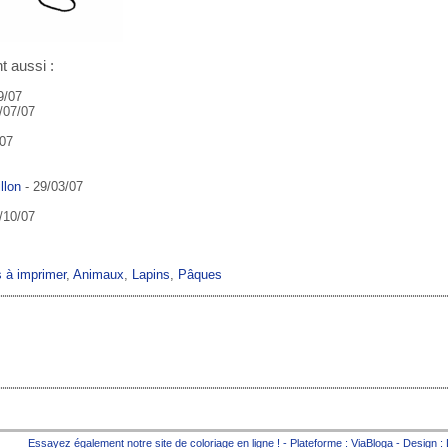
t aussi :
9/07
/07/07
/07
llon
- 29/03/07
/10/07
s à imprimer
,
Animaux
,
Lapins
,
Pâques
Essayez également notre site de
coloriage en ligne
! - Plateforme :
ViaBloga
- Design :