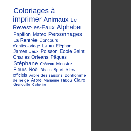
Coloriages à
imprimer
Animaux
Le
Alphabet
Revest-les-Eaux
Personnages
Mateo
Papillon
La Rentrée
Concours
d'anticoloriage
Lapin
Eléphant
Ecole Saint
James
Jeux
Poisson
Charles Orleans
Pâques
Stéphane
Monstre
Château
Noël
Fleurs
Sites
Sport
Bisous
officiels
Arbre des saisons
Bonhomme
Arbre
Claire
de neige
Hibou
Marianne
Grenouille
Catherine