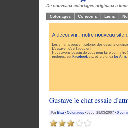
De nouveaux coloriages originaux à impri
Coloriages
Concours
Liens
No
A découvrir : notre nouveau site
Les enfants peuvent colorier des dessins originaux
L'essayer, c'est l'adopter !
Nous avons besoin de vous pour faire connaître
préférés, sur
Facebook
etc. et rejoignez
les Amis
Gustave le chat essaie d'att
Par
Elsa
•
Coloriages
• Jeudi 29/03/2007 •
0 comm