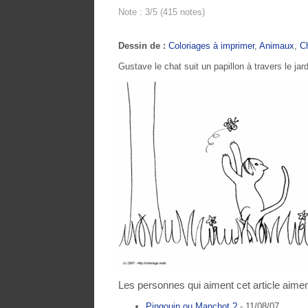
Note : 3/5 (415 notes)
Dessin de :
Coloriages à imprimer
,
Animaux
,
C
Gustave le chat suit un papillon à travers le jar
Les personnes qui aiment cet article aimen
Pingouin ou Manchot ?
- 11/08/07