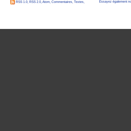
Essayez également no
RSS 1.0
,
RSS 2.0
,
Atom
,
Commentaires
,
Textes
,