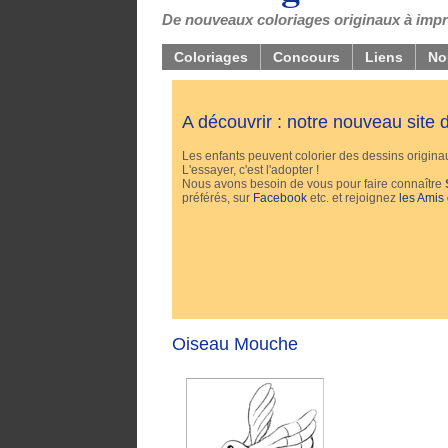
De nouveaux coloriages originaux à impri
Coloriages
Concours
Liens
No
A découvrir : notre nouveau site
Les enfants peuvent colorier des dessins originaux
L'essayer, c'est l'adopter !
Nous avons besoin de vous pour faire connaître
préférés, sur
Facebook
etc. et rejoignez
les Amis
Oiseau Mouche