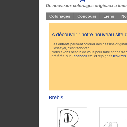
De nouveaux coloriages originaux à impri
Coloriages
Concours
Liens
No
A découvrir : notre nouveau site
Les enfants peuvent colorier des dessins originaux
L'essayer, c'est l'adopter !
Nous avons besoin de vous pour faire connaître
préférés, sur
Facebook
etc. et rejoignez
les Amis
Brebis