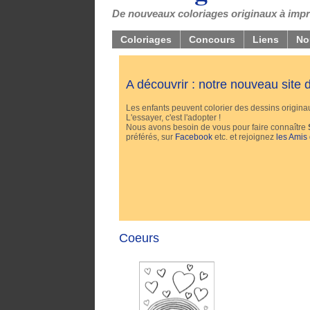
De nouveaux coloriages originaux à impri
Coloriages
Concours
Liens
No
A découvrir : notre nouveau site
Les enfants peuvent colorier des dessins originaux
L'essayer, c'est l'adopter !
Nous avons besoin de vous pour faire connaître
préférés, sur
Facebook
etc. et rejoignez
les Amis
Coeurs