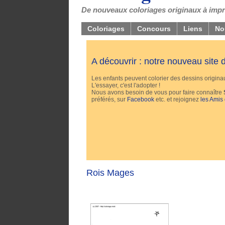
De nouveaux coloriages originaux à impri
Coloriages
Concours
Liens
No
A découvrir : notre nouveau site
Les enfants peuvent colorier des dessins originaux
L'essayer, c'est l'adopter !
Nous avons besoin de vous pour faire connaître
préférés, sur
Facebook
etc. et rejoignez
les Amis
Rois Mages