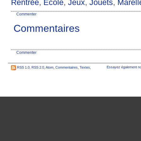
Rentrée
,
Ecole
,
Jeux
,
Jouets
,
Marell
Commenter
Commentaires
Commenter
Essayez également no
RSS 1.0
,
RSS 2.0
,
Atom
,
Commentaires
,
Textes
,