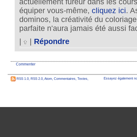
actuellement fureur dans les cour
équiper vous-même,
cliquez ici
. A
dominos, la créativité du coloriag
parfaite n'aura jamais été aussi fac
|
|
Répondre
Commenter
Essayez également no
RSS 1.0
,
RSS 2.0
,
Atom
,
Commentaires
,
Textes
,