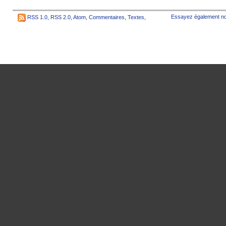
Essayez également no
RSS 1.0
,
RSS 2.0
,
Atom
,
Commentaires
,
Textes
,