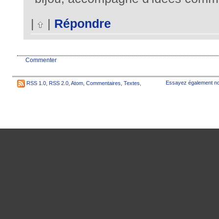
|
|
Répondre
Commenter
Essayez également no
RSS 1.0
,
RSS 2.0
,
Atom
,
Commentaires
,
Textes
,