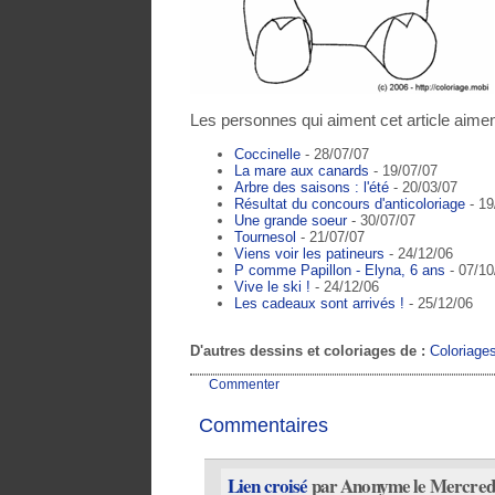
Les personnes qui aiment cet article aimen
Coccinelle
- 28/07/07
La mare aux canards
- 19/07/07
Arbre des saisons : l'été
- 20/03/07
Résultat du concours d'anticoloriage
- 19
Une grande soeur
- 30/07/07
Tournesol
- 21/07/07
Viens voir les patineurs
- 24/12/06
P comme Papillon - Elyna, 6 ans
- 07/10
Vive le ski !
- 24/12/06
Les cadeaux sont arrivés !
- 25/12/06
D'autres dessins et coloriages de :
Coloriage
Commenter
Commentaires
Lien croisé
par Anonyme le Mercredi