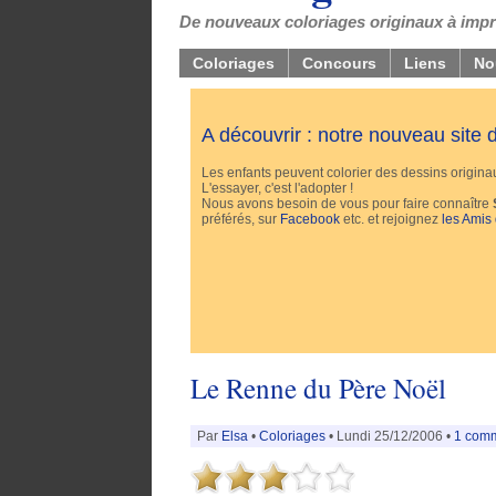
De nouveaux coloriages originaux à impri
Coloriages
Concours
Liens
No
A découvrir : notre nouveau site
Les enfants peuvent colorier des dessins originaux
L'essayer, c'est l'adopter !
Nous avons besoin de vous pour faire connaître
préférés, sur
Facebook
etc. et rejoignez
les Amis
Le Renne du Père Noël
Par
Elsa
•
Coloriages
• Lundi 25/12/2006 •
1 comm