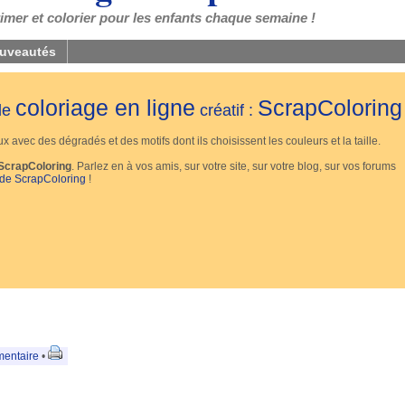
mer et colorier pour les enfants chaque semaine !
uveautés
coloriage en ligne
ScrapColoring
 de
créatif :
 avec des dégradés et des motifs dont ils choisissent les couleurs et la taille.
ScrapColoring
. Parlez en à vos amis, sur votre site, sur votre blog, sur vos forums
 de ScrapColoring
!
entaire
•