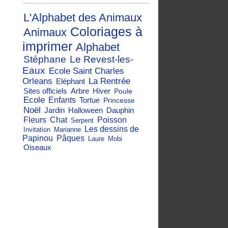
L'Alphabet des Animaux
Coloriages à
Animaux
imprimer
Alphabet
Stéphane
Le Revest-les-
Eaux
Ecole Saint Charles
Orleans
La Rentrée
Eléphant
Sites officiels
Arbre
Hiver
Poule
Ecole
Enfants
Tortue
Princesse
Noël
Jardin
Halloween
Dauphin
Fleurs
Chat
Poisson
Serpent
Les dessins de
Invitation
Marianne
Papinou
Pâques
Laure
Mobi
Oiseaux