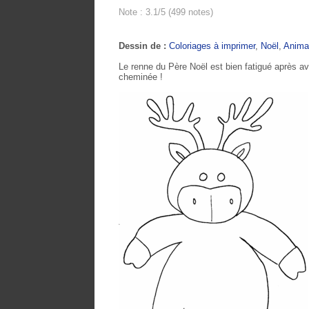
Note : 3.1/5 (499 notes)
Dessin de :
Coloriages à imprimer
,
Noël
,
Anima
Le renne du Père Noël est bien fatigué après avo
cheminée !