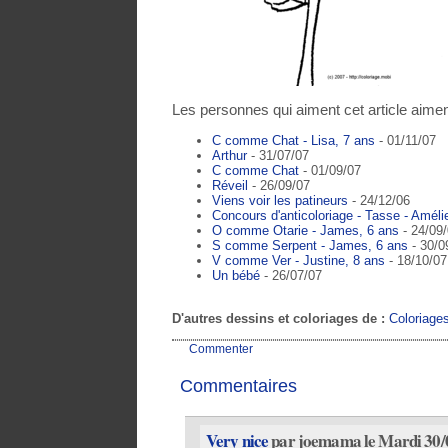
Les personnes qui aiment cet article aimen
C comme Chat - Lisa, 7 ans
- 01/11/07
Arthur
- 31/07/07
C comme Chat
- 01/09/07
Réveil
- 26/09/07
Viens voir les patineurs
- 24/12/06
Concours d'anticoloriage - Tasse - Améli
O comme Otarie - James, 6 ans
- 24/09
S comme Serpent - James, 6 ans
- 30/0
V comme Ver - Justine, 8 ans
- 18/10/07
Un bébé
- 26/07/07
D'autres dessins et coloriages de :
Coloriage
Commenter
Commentaires
Very nice
par joemama le Mardi 30/