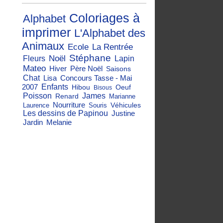
Coloriages à
Alphabet
imprimer
L'Alphabet des
Animaux
Ecole
La Rentrée
Stéphane
Noël
Fleurs
Lapin
Mateo
Hiver
Père Noël
Saisons
Chat
Lisa
Concours Tasse - Mai
2007
Enfants
Hibou
Oeuf
Bisous
Poisson
James
Renard
Marianne
Nourriture
Véhicules
Laurence
Souris
Les dessins de Papinou
Justine
Jardin
Melanie