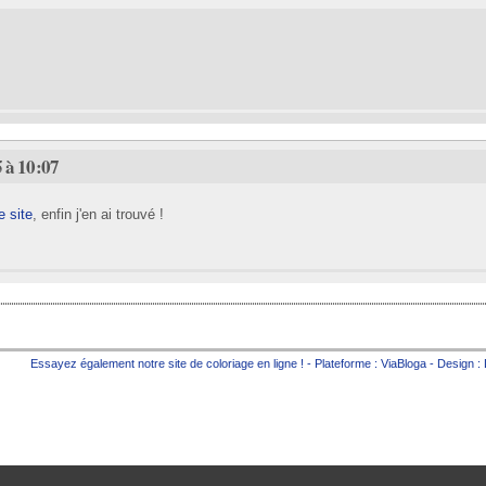
 à 10:07
e site
, enfin j'en ai trouvé !
Essayez également notre site de
coloriage en ligne
! - Plateforme :
ViaBloga
- Design :