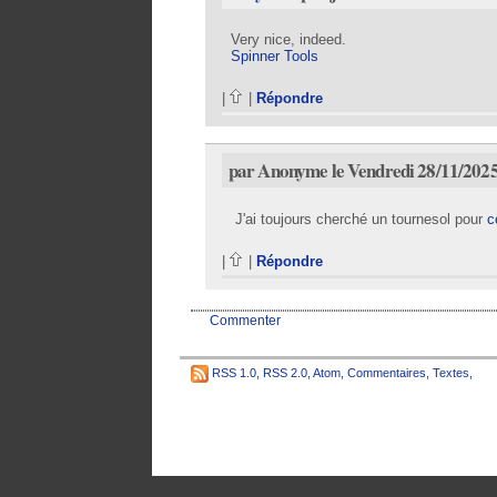
Very nice, indeed.
Spinner Tools
|
|
Répondre
par Anonyme le Vendredi 28/11/2025
J'ai toujours cherché un tournesol pour
c
|
|
Répondre
Commenter
RSS 1.0
,
RSS 2.0
,
Atom
,
Commentaires
,
Textes
,