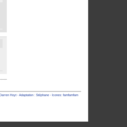
Darren Hoyt
- Adaptation :
Stéphane
- Icones:
famfamfam