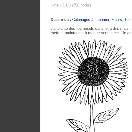
Note : 3.1/5 (356 notes)
Dessin de :
Coloriages à imprimer
,
Fleurs
,
Tour
J'ai planté des tournesols dans le jardin, mais il
mettent maintenant à monter vers le ciel. Je gar