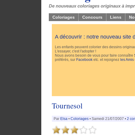
De nouveaux coloriages originaux à impri
Coloriages
Concours
Liens
No
A découvrir : notre nouveau site
Les enfants peuvent colorier des dessins originaux
L'essayer, c'est l'adopter !
Nous avons besoin de vous pour faire connaître
préférés, sur
Facebook
etc. et rejoignez
les Amis
Tournesol
Par
Elsa
•
Coloriages
• Samedi 21/07/2007 •
2 co