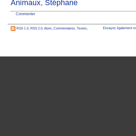
Animaux
,
Stéphane
Commenter
Essayez également no
RSS 1.0
,
RSS 2.0
,
Atom
,
Commentaires
,
Textes
,