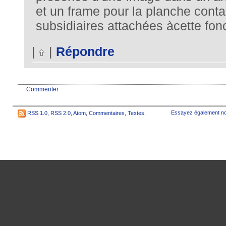
et un frame pour la planche conta
subsidiaires attachées àcette fon
|
|
Répondre
Commenter
Essayez également no
RSS 1.0
,
RSS 2.0
,
Atom
,
Commentaires
,
Textes
,