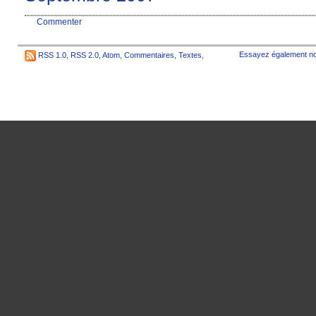
Commenter
Essayez également no
RSS 1.0
,
RSS 2.0
,
Atom
,
Commentaires
,
Textes
,