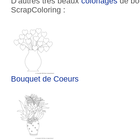
D'autres très beaux
coloriages
de bou
ScrapColoring :
Bouquet de Coeurs