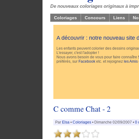
De nouveaux coloriages originaux à impri
Coloriages
Concours
Liens
No
A découvrir : notre nouveau site
Les enfants peuvent colorier des dessins originaux
L'essayer, c'est l'adopter !
Nous avons besoin de vous pour faire connaître
préférés, sur
Facebook
etc. et rejoignez
les Amis
C comme Chat - 2
Par
Elsa
•
Coloriages
• Dimanche 02/09/2007 •
0 