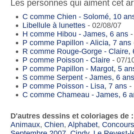
Les personnes qui aiment cet art
C comme Chien - Solomé, 10 an
Libellule à lunettes
- 02/08/07
H comme Hibou - James, 6 ans
-
P comme Papillon - Alicia, 7 ans
R comme Rouge-Gorge - Claire, 
P comme Poisson - Claire
- 07/1
P comme Papillon - Margot, 5 an
S comme Serpent - James, 6 an
P comme Poisson - Lisa, 7 ans
-
C comme Chameau - James, 6 a
D'autres dessins et coloriages de 
Animaux
,
Chien
,
Alphabet
,
Concours
Septembre 2007
,
Cindy
,
Le Revest-l