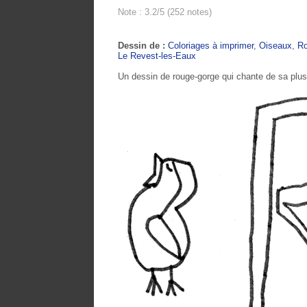
Note : 3.2/5 (252 notes)
Dessin de :
Coloriages à imprimer
,
Oiseaux
,
Ro
Le Revest-les-Eaux
Un dessin de rouge-gorge qui chante de sa plus 