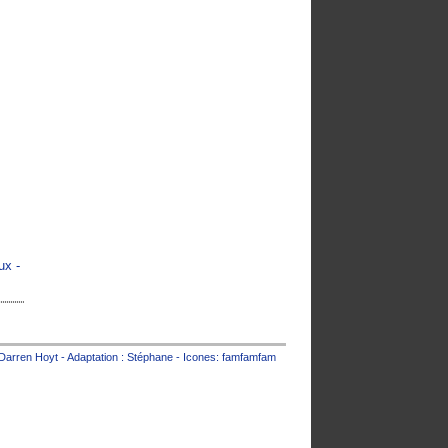
ux -
Darren Hoyt
- Adaptation :
Stéphane
- Icones:
famfamfam