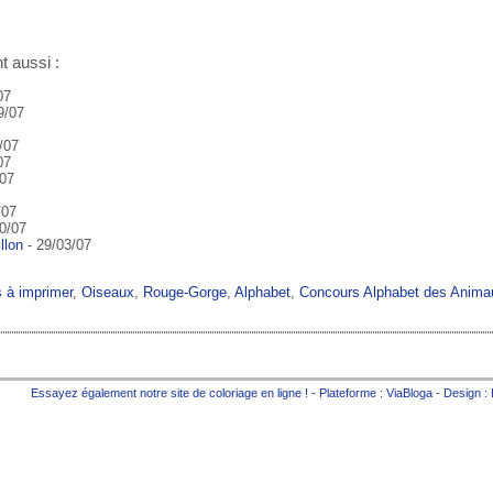
t aussi :
07
9/07
/07
07
/07
/07
0/07
llon
- 29/03/07
s à imprimer
,
Oiseaux
,
Rouge-Gorge
,
Alphabet
,
Concours Alphabet des Anima
Essayez également notre site de
coloriage en ligne
! - Plateforme :
ViaBloga
- Design :