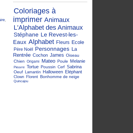
Coloriages à
imprimer
Animaux
ire
,
L'Alphabet des Animaux
Stéphane
Le Revest-les-
Alphabet
Eaux
Ecole
Fleurs
Personnages
La
Père Noël
Rentrée
Cochon
James
Oiseau
Mateo
Melanie
Chien
Poule
Origami
Tortue
Sabrina
Poussin
Cerf
Pieuvre
Halloween
Eléphant
Oeuf
Lamantin
Bonhomme de neige
Clown
Florent
Quincajou