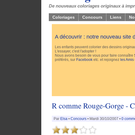
De nouveaux coloriages originaux à impri
Coloriages
Concours
Liens
No
A découvrir : notre nouveau site
Les enfants peuvent colorier des dessins originaux
L'essayer, c'est l'adopter !
Nous avons besoin de vous pour faire connaître
préférés, sur
Facebook
etc. et rejoignez
les Amis
R comme Rouge-Gorge - Cla
Par
Elsa
•
Concours
• Mardi 30/10/2007 •
0 comme