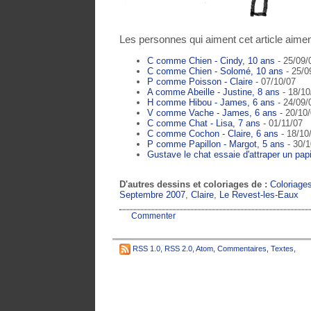
Les personnes qui aiment cet article aimen
C comme Chien - Cindy, 10 ans
- 25/09/
C comme Chien - Solomé, 10 ans
- 25/0
P comme Poisson - Claire
- 07/10/07
A comme Abeille - Justine, 8 ans
- 18/10
H comme Hibou - James, 6 ans
- 24/09/
V comme Vache - James, 6 ans
- 20/10
C comme Chat - Lisa, 7 ans
- 01/11/07
C comme Cochon - Claire, 6 ans
- 18/10
P comme Papillon - Margot, 5 ans
- 30/1
Gustave le chat essaie d'attraper un papi
D'autres dessins et coloriages de :
Coloriage
Septembre 2007
,
Claire
,
Le Revest-les-Eaux
Commenter
RSS 1.0
,
RSS 2.0
,
Atom
,
Commentaires
,
Textes
,