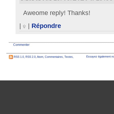
Aweome reply! Thanks!
|
|
Répondre
Commenter
Essayez également no
RSS 1.0
,
RSS 2.0
,
Atom
,
Commentaires
,
Textes
,