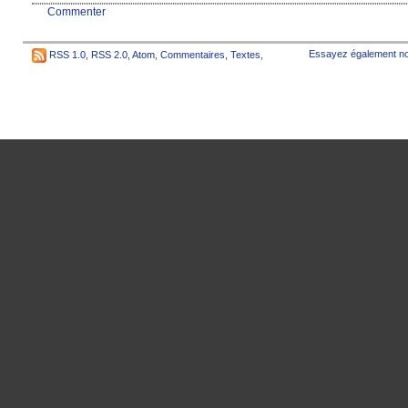
Commenter
Essayez également no
RSS 1.0
,
RSS 2.0
,
Atom
,
Commentaires
,
Textes
,