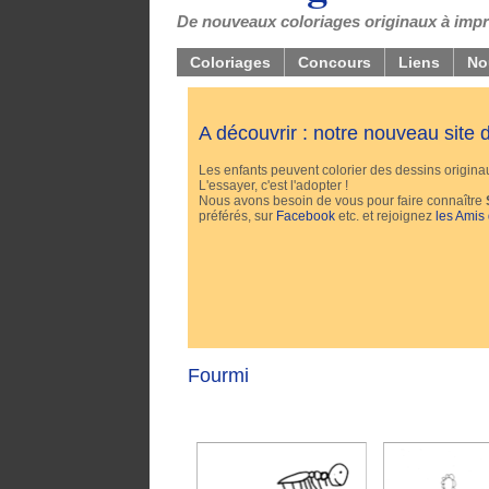
De nouveaux coloriages originaux à impri
Coloriages
Concours
Liens
No
A découvrir : notre nouveau site
Les enfants peuvent colorier des dessins originaux
L'essayer, c'est l'adopter !
Nous avons besoin de vous pour faire connaître
préférés, sur
Facebook
etc. et rejoignez
les Amis
Fourmi