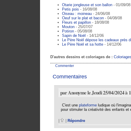
Otarie jongleuse et son ballon
- 01/09/08
Petis pois
- 16/08/08
Oiseau : moineau
- 24/06/08
Oeuf sur le plat et bacon
- 04/08/08
Fleurs et papillon
- 18/08/08
Mouton
- 25/07/07
Potiron
- 05/08/08
Sapin de Noël
- 14/12/06
Le Père Noël dépose les cadeaux près d
Le Père Noël et sa hotte
- 14/12/06
D'autres dessins et coloriages de :
Coloriage
Commenter
Commentaires
par Anonyme le Jeudi 25/04/2024 à 
C'est une
plateforme
ludique où l'imagina
pour stimuler la créativité des enfants et
|
|
Répondre