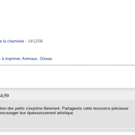
e la cheminée
- 14/12/06
s à imprimer
,
Animaux
,
Oiseau
14:50
tion des petits s'exprime librement. Partageons cette ressource précieuse
 encourager leur épanouissement artistique.