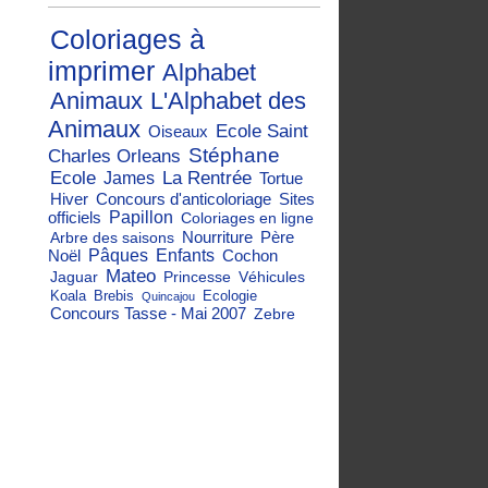
Coloriages à
imprimer
Alphabet
Animaux
L'Alphabet des
Animaux
Ecole Saint
Oiseaux
Stéphane
Charles Orleans
Ecole
La Rentrée
James
Tortue
Hiver
Concours d'anticoloriage
Sites
officiels
Papillon
Coloriages en ligne
Nourriture
Père
Arbre des saisons
Noël
Pâques
Enfants
Cochon
Mateo
Jaguar
Princesse
Véhicules
Koala
Brebis
Ecologie
Quincajou
Concours Tasse - Mai 2007
Zebre