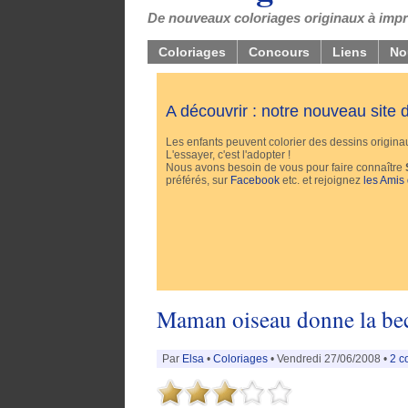
De nouveaux coloriages originaux à impri
Coloriages
Concours
Liens
No
A découvrir : notre nouveau site
Les enfants peuvent colorier des dessins originaux
L'essayer, c'est l'adopter !
Nous avons besoin de vous pour faire connaître
préférés, sur
Facebook
etc. et rejoignez
les Amis
Maman oiseau donne la becq
Par
Elsa
•
Coloriages
• Vendredi 27/06/2008 •
2 c