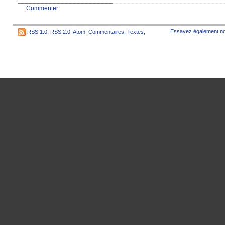
Commenter
Essayez également no
RSS 1.0
,
RSS 2.0
,
Atom
,
Commentaires
,
Textes
,