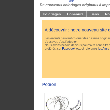
De nouveaux coloriages originaux à impri
Coloriages
Concours
Liens
No
A découvrir : notre nouveau site
Les enfants peuvent colorier des dessins originaux
L'essayer, c'est l'adopter !
Nous avons besoin de vous pour faire connaître
préférés, sur
Facebook
etc. et rejoignez
les Amis
Potiron