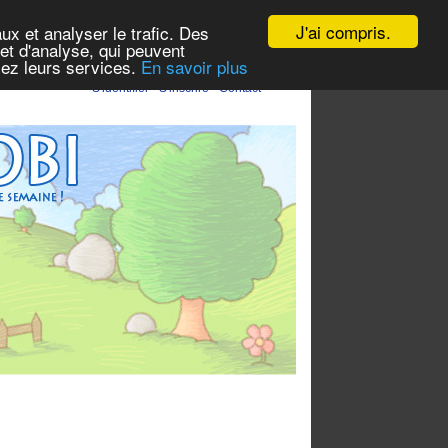
J'ai compris.
ux et analyser le trafic. Des
et d'analyse, qui peuvent
isez leurs services.
En savoir plus
S'identifier
-
S'inscrire
-
Contact