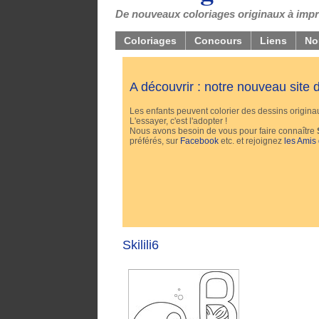
De nouveaux coloriages originaux à impri
Coloriages
Concours
Liens
No
A découvrir : notre nouveau site
Les enfants peuvent colorier des dessins originaux
L'essayer, c'est l'adopter !
Nous avons besoin de vous pour faire connaître
préférés, sur
Facebook
etc. et rejoignez
les Amis
Skilili6