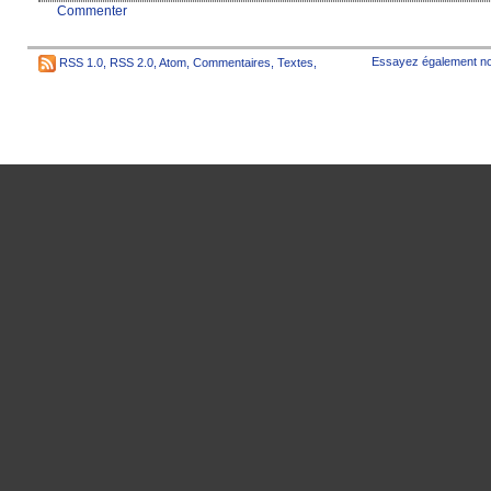
Commenter
Essayez également no
RSS 1.0
,
RSS 2.0
,
Atom
,
Commentaires
,
Textes
,