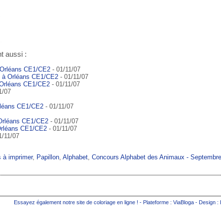
t aussi :
 Orléans CE1/CE2
- 01/11/07
s à Orléans CE1/CE2
- 01/11/07
 Orléans CE1/CE2
- 01/11/07
1/07
rléans CE1/CE2
- 01/11/07
 Orléans CE1/CE2
- 01/11/07
Orléans CE1/CE2
- 01/11/07
1/11/07
s à imprimer
,
Papillon
,
Alphabet
,
Concours Alphabet des Animaux - Septembr
Essayez également notre site de
coloriage en ligne
! - Plateforme :
ViaBloga
- Design :