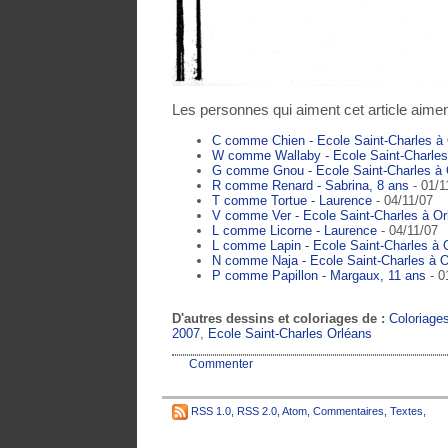
Les personnes qui aiment cet article aimen
C comme Chien - Ecole Saint-Charles à
W comme Wallaby - Ecole Saint-Charle
G comme Gnou - Ecole Saint-Charles à
R comme Renard - Sabrina, 8 ans
- 01/1
T comme Tortue - Laurence
- 04/11/07
V comme Ver - Ecole Saint-Charles à O
L comme Licorne - Laurence
- 04/11/07
L comme Lapin - Ecole Saint-Charles à
N comme Naja - Ecole Saint-Charles à 
P comme Papillon - Margaux, 11 ans
- 0
D'autres dessins et coloriages de :
Coloriage
2007
,
Ecole Saint-Charles Orléans
Commenter
RSS 1.0
,
RSS 2.0
,
Atom
,
Commentaires
,
Textes
,