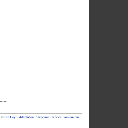
e
Darren Hoyt
- Adaptation :
Stéphane
- Icones:
famfamfam