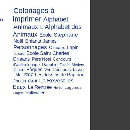
Coloriages à
imprimer
Alphabet
es
Animaux
L'Alphabet des
Animaux
Stéphane
Ecole
Noël
Enfants
James
Personnages
Oiseaux
Lapin
Ecole Saint Charles
Lezard
Orleans
Père Noël
Concours
d'anticoloriage
Dauphin
Girafe
Metiers
Claire
Pâques
Concours Tasse
Ver
- Mai 2007
Les dessins de Papinou
Le Revest-les-
Jouets
Oeuf
Eaux
La Rentrée
Legumes
Herbe
Halloween
Objets