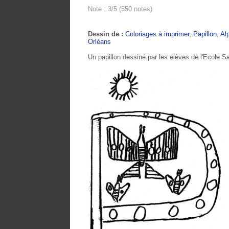
Note : 3/5 (550 notes)
Dessin de :
Coloriages à imprimer
,
Papillon
,
Al
Orléans
Un papillon dessiné par les élèves de l'Ecole Sa