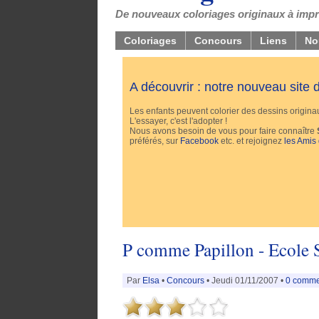
De nouveaux coloriages originaux à impri
Coloriages
Concours
Liens
No
A découvrir : notre nouveau site
Les enfants peuvent colorier des dessins originaux
L'essayer, c'est l'adopter !
Nous avons besoin de vous pour faire connaître
préférés, sur
Facebook
etc. et rejoignez
les Amis
P comme Papillon - Ecole 
Par
Elsa
•
Concours
• Jeudi 01/11/2007 •
0 comme