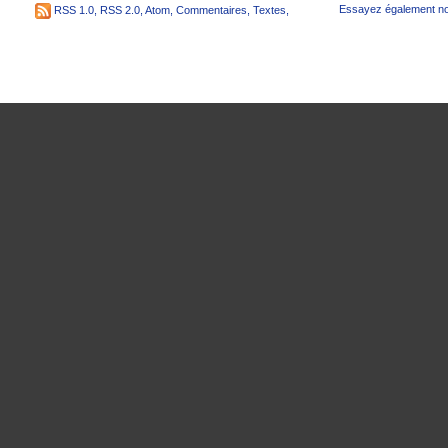
Essayez également no
RSS 1.0
,
RSS 2.0
,
Atom
,
Commentaires
,
Textes
,