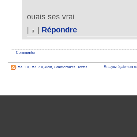
ouais ses vrai
|
|
Répondre
Commenter
Essayez également no
RSS 1.0
,
RSS 2.0
,
Atom
,
Commentaires
,
Textes
,