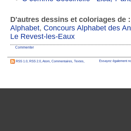
D'autres dessins et coloriages de 
Alphabet
,
Concours Alphabet des A
Le Revest-les-Eaux
Commenter
Essayez également no
RSS 1.0
,
RSS 2.0
,
Atom
,
Commentaires
,
Textes
,