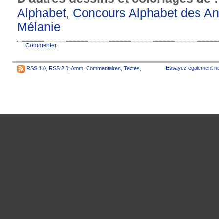
Alphabet
,
Concours Alphabet des A
Mélanie
Commenter
Essayez également no
RSS 1.0
,
RSS 2.0
,
Atom
,
Commentaires
,
Textes
,