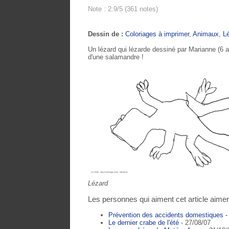
Note : 2.9/5 (361 notes)
Dessin de :
Coloriages à imprimer
,
Animaux
,
L
Un lézard qui lézarde dessiné par Marianne (6 ans
d'une salamandre !
Lézard
Les personnes qui aiment cet article aimen
Prévention des accidents domestiques -
Le dernier crabe de l'été
- 27/08/07