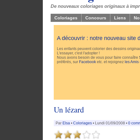
De nouveaux coloriages originaux à impri
Coloriages
Concours
Liens
No
A découvrir : notre nouveau site
Les enfants peuvent colorier des dessins originaux
L'essayer, c'est l'adopter !
Nous avons besoin de vous pour faire connaître
préférés, sur
Facebook
etc. et rejoignez
les Amis
Un lézard
Par
Elsa
•
Coloriages
• Lundi 01/09/2008 •
0 com