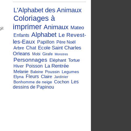
L'Alphabet des Animaux
Coloriages à
imprimer
Animaux
Mateo
git
Alphabet
Le Revest-
Enfants
les-Eaux
Papillon
Père Noël
Ecole Saint Charles
Arbre
Chat
Orleans
Mobi
Girafe
Monstres
Personnages
Eléphant
Tortue
La Rentrée
Hiver
Poisson
Melanie
Poussin
Legumes
Baleine
Fleurs
Claire
Elyna
Jardinier
Cochon
Les
Bonhomme de neige
dessins de Papinou