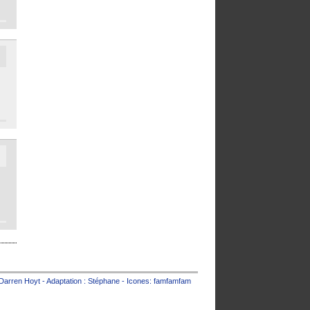
Darren Hoyt
- Adaptation :
Stéphane
- Icones:
famfamfam