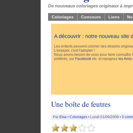
De nouveaux coloriages originaux à impri
Coloriages
Concours
Liens
No
A découvrir : notre nouveau site
Les enfants peuvent colorier des dessins originaux
L'essayer, c'est l'adopter !
Nous avons besoin de vous pour faire connaître
préférés, sur
Facebook
etc. et rejoignez
les Amis
Une boîte de feutres
Par
Elsa
•
Coloriages
• Lundi 01/09/2008 •
3 comm