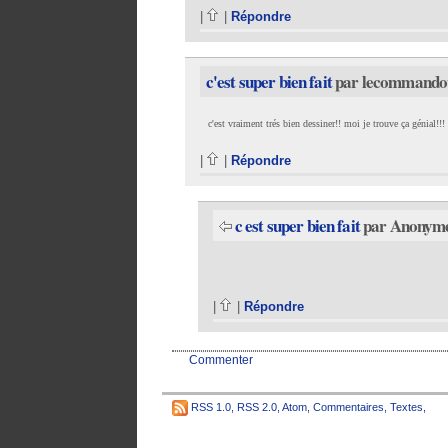
|
|
Répondre
c'est super bien fait
par lecommandou
c'est vraiment trés bien dessiner!! moi je trouve ça génial!!!
|
|
Répondre
c est super bien fait
par Anonyme 
|
|
Répondre
Commenter
RSS 1.0
,
RSS 2.0
,
Atom
,
Commentaires
,
Textes
,