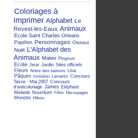
Coloriages à
imprimer
Alphabet
Le
Animaux
Revest-les-Eaux
Ecole Saint Charles Orleans
Personnages
Papillon
Oiseaux
L'Alphabet des
Noël
Animaux
Mateo
Pingouin
Ecole
Jeux
Jardin
Sites officiels
Fleurs
Lisa
Arbre des saisons
Pâques
Concours
Invitation
Lamantin
Tasse - Mai 2007
Concours
d'anticoloriage
James
Eléphant
Melanie
Nourriture
Filles
Découpages
Monstre
Hibou