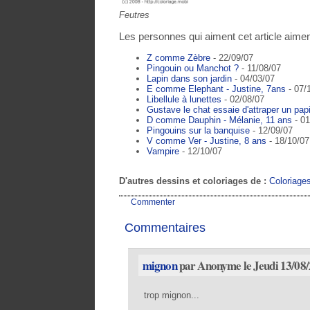
Feutres
Les personnes qui aiment cet article aimen
Z comme Zèbre
- 22/09/07
Pingouin ou Manchot ?
- 11/08/07
Lapin dans son jardin
- 04/03/07
E comme Elephant - Justine, 7ans
- 07/
Libellule à lunettes
- 02/08/07
Gustave le chat essaie d'attraper un papi
D comme Dauphin - Mélanie, 11 ans
- 01
Pingouins sur la banquise
- 12/09/07
V comme Ver - Justine, 8 ans
- 18/10/07
Vampire
- 12/10/07
D'autres dessins et coloriages de :
Coloriage
Commenter
Commentaires
mignon
par Anonyme le Jeudi 13/08/
trop mignon...