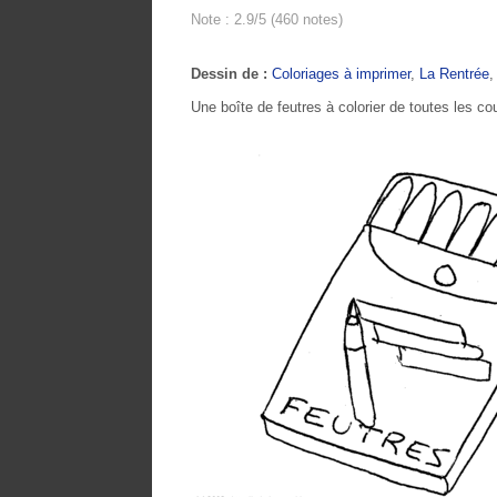
Note : 2.9/5 (460 notes)
Dessin de :
Coloriages à imprimer
,
La Rentrée
Une boîte de feutres à colorier de toutes les cou