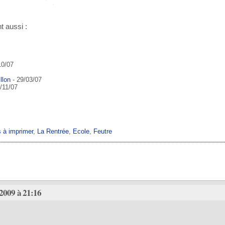
t aussi :
10/07
llon
- 29/03/07
/11/07
s à imprimer
,
La Rentrée
,
Ecole
,
Feutre
2009 à 21:16