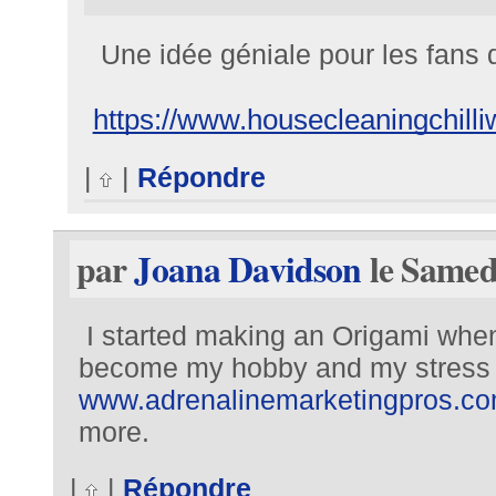
Une idée géniale pour les fans d
https://www.housecleaningchilli
|
|
Répondre
par
Joana Davidson
le Samedi
I started making an Origami when
become my hobby and my stress rel
www.adrenalinemarketingpros.c
more.
|
|
Répondre