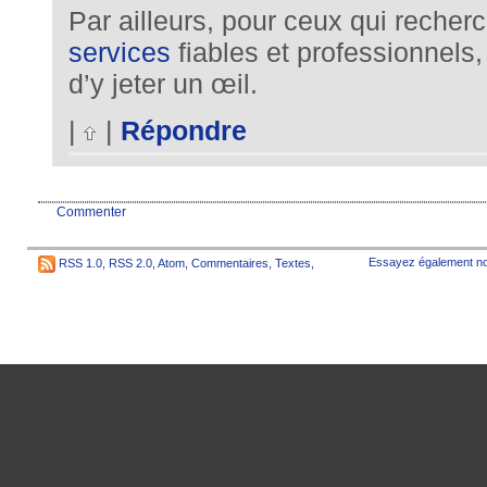
Par ailleurs, pour ceux qui reche
services
fiables et professionnel
d’y jeter un œil.
|
|
Répondre
Commenter
Essayez également no
RSS 1.0
,
RSS 2.0
,
Atom
,
Commentaires
,
Textes
,