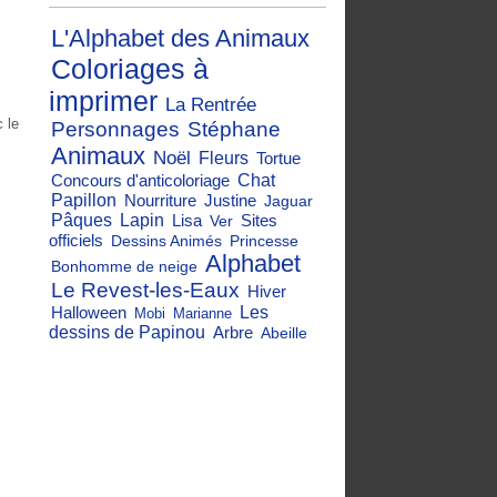
L'Alphabet des Animaux
Coloriages à
imprimer
La Rentrée
 le
Personnages
Stéphane
Animaux
Noël
Fleurs
Tortue
Concours d'anticoloriage
Chat
Papillon
Nourriture
Justine
Jaguar
Pâques
Lapin
Lisa
Sites
Ver
officiels
Dessins Animés
Princesse
Alphabet
Bonhomme de neige
Le Revest-les-Eaux
Hiver
Halloween
Les
Mobi
Marianne
dessins de Papinou
Arbre
Abeille