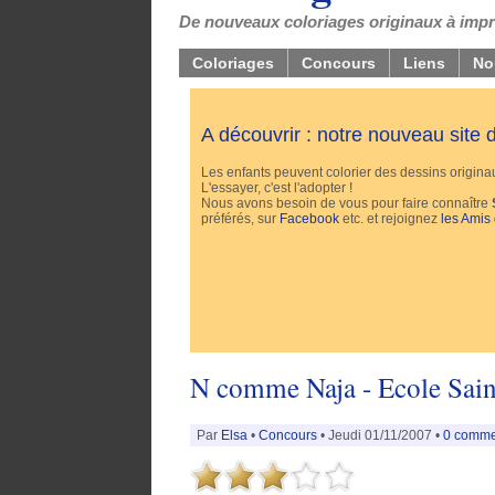
De nouveaux coloriages originaux à impri
Coloriages
Concours
Liens
No
A découvrir : notre nouveau site
Les enfants peuvent colorier des dessins originaux
L'essayer, c'est l'adopter !
Nous avons besoin de vous pour faire connaître
préférés, sur
Facebook
etc. et rejoignez
les Amis
N comme Naja - Ecole Sain
Par
Elsa
•
Concours
• Jeudi 01/11/2007 •
0 comme