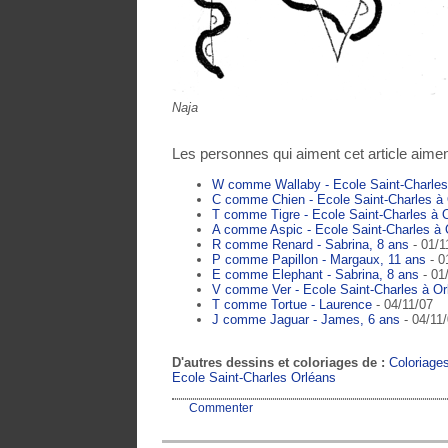
Naja
Les personnes qui aiment cet article aimen
W comme Wallaby - Ecole Saint-Charle
C comme Chien - Ecole Saint-Charles à
T comme Tigre - Ecole Saint-Charles à
A comme Aspic - Ecole Saint-Charles à
R comme Renard - Sabrina, 8 ans
- 01/1
P comme Papillon - Margaux, 11 ans
- 0
E comme Elephant - Sabrina, 8 ans
- 01
V comme Ver - Ecole Saint-Charles à O
T comme Tortue - Laurence
- 04/11/07
J comme Jaguar - James, 6 ans
- 04/11
D'autres dessins et coloriages de :
Coloriage
Ecole Saint-Charles Orléans
Commenter