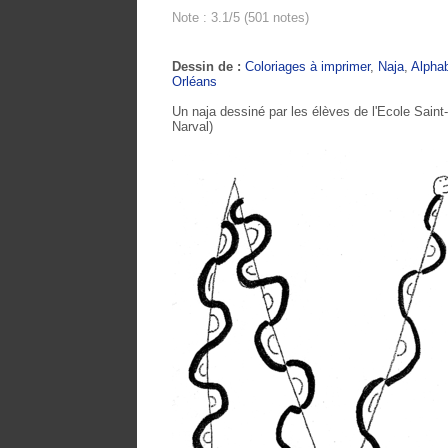
Note : 3.1/5 (501 notes)
Dessin de :
Coloriages à imprimer
,
Naja
,
Alpha
Orléans
Un naja dessiné par les élèves de l'Ecole Saint
Narval)